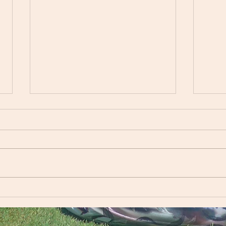
Knus
Sanftes Core Mobility Training