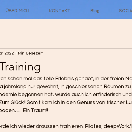
ÜBER MICH
KONTAKT
Blog
SOCIA
pr. 2022
1 Min. Lesezeit
Training
uch schon mal das tolle Erlebnis gehabt, in der freien Na
a jahrelang nur gewohnt, in geschlossenen Räumen zu tr
ndemie begonnen hat, wurde auch ich erfinderisch un
um Glück!! Somit kam ich in den Genuss von frischer Lu
en, ..... Ein Traum!!
rde ich wieder draussen trainieren. Pilates, deepWork/